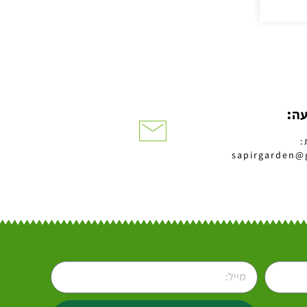
עה:
:
sapirgarden@