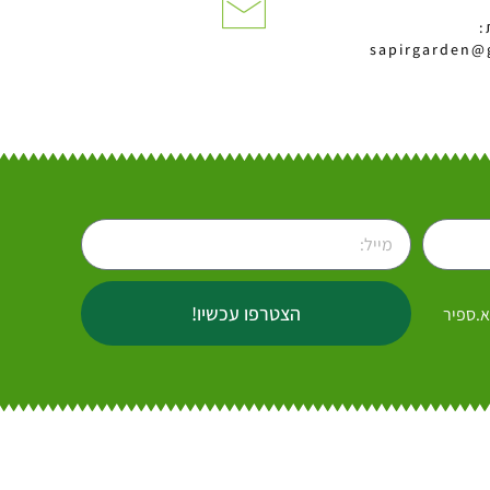
:
sapirgarden@
הצטרפו עכשיו!
א.ספיר