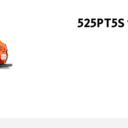
משור גובה טלסקופי 525PT5S