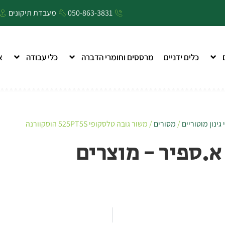
050-863-3831
מעבדת תיקונים
כלים ידניים
מרססים וחומרי הדברה
כלי עבודה
א
 גינון מוטוריים
/
מסורים
/ משור גובה טלסקופי 525PT5S הוסקוורנה
א.ספיר - מוצרים