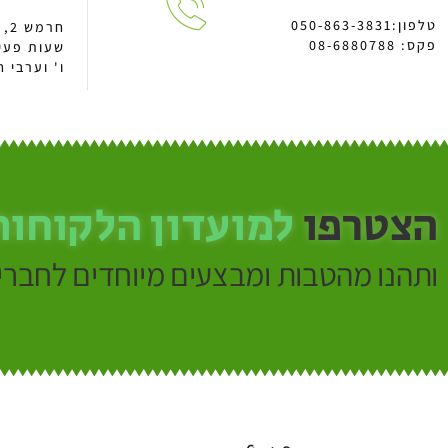
טלפון:050-863-3831
חרמש 2, א.ת באר טוביה
פקס: 08-6880788
ו' וערבי חג: 13:00 -
הצטרפו
למועדון הלקוחות
ותהנו מהטבות ומבצעים מיוחדים לחברי 