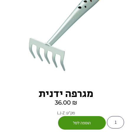
מגרפה ידנית
36.00
₪
מק"ט: LJ-Z
הוספה לסל