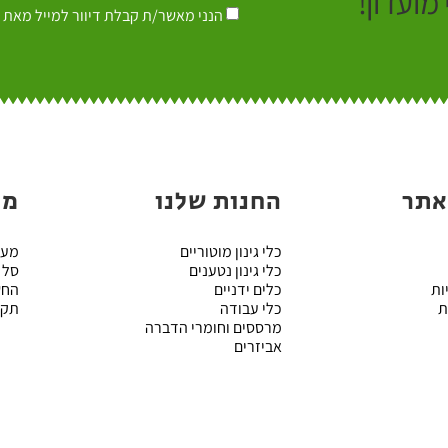
מועדון!
הנני מאשר/ת קבלת דיוור למייל מאת 
אתר
החנות שלנו
מי
כלי גינון מוטוריים
מעב
כלי גינון נטענים
סל 
ות
כלים ידניים
החש
ת
כלי עבודה
תקנ
מרססים וחומרי הדברה
אביזרים