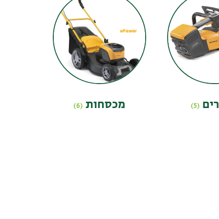
רים
מכסחות
(6)
(5)