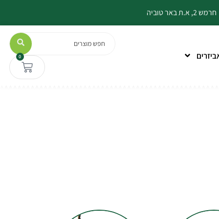
חרמש 2, א.ת באר טוביה
Search
ביזרים
0