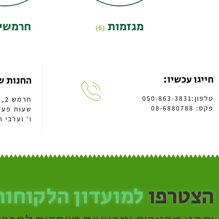
מגזמות
חרמשי
(6)
חייגו עכשיו:
החנות ש
טלפון:050-863-3831
חרמש 2, א.ת באר טוביה
פקס: 08-6880788
ו' וערבי חג: 13:00 -
הצטרפו
למועדון הלקוחות