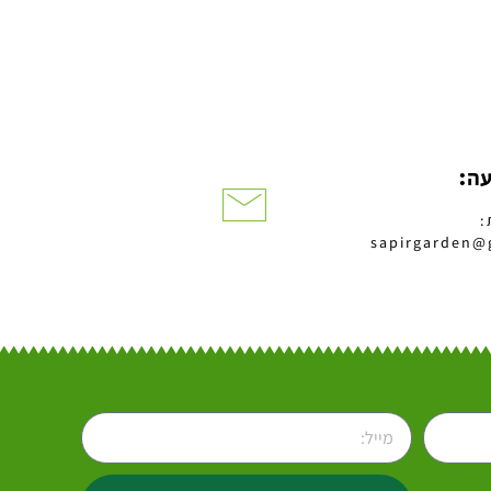
עה:
:
sapirgarden@