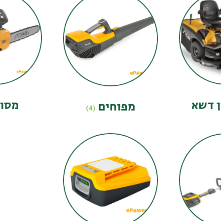
ן דשא
מסו
מפוחים
(4)