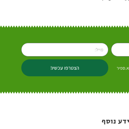
הצטרפו עכשיו!
א.ספיר
דע נוסף