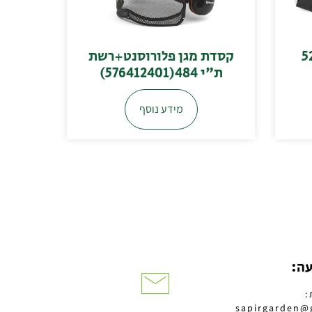
529
קסדת מגן פלורוסנט+רשת
ת"י 484(576412401)
מידע נוסף
עה:
:
sapirgarden@