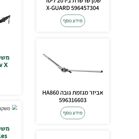
שמן שרשרת ביו 20 ליטר
596457304 X-GUARD
מידע נוסף
w X
אביזר מגזמת גובה HA860
596316603
מידע נוסף
les