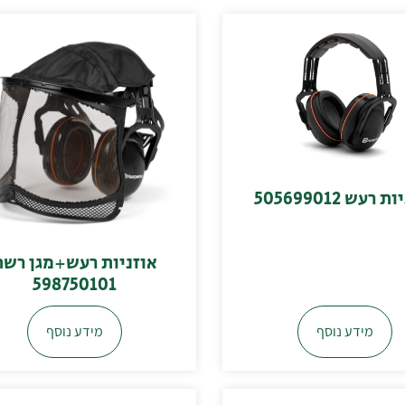
 רעש 505699012
אוזניות רעש+מגן רשת
598750101
מידע נוסף
מידע נוסף